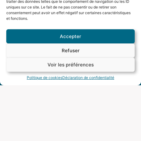
traiter des données telles que le comportement de navigation ou les ID
technologies
uniques sur ce site. Le fait de ne pas consentir ou de retirer son
de pointe
consentement peut avoir un effet négatif sur certaines caractéristiques
et fonctions.
et des
techniques
Accepter
de vente
exclusives.
Refuser
Cela
Mon appel stratégique concerne :
Voir les préférences
nous
UNE MAISON
UN APPARTEMENT
Politique de cookies
Déclaration de confidentialité
permet
d’attirer
davantage
d’acheteurs
qualifiés
et de
stimuler