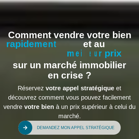
Comment vendre votre bien
r
r
a
a
p
p
i
i
d
d
e
e
m
m
e
e
n
n
t
t
et au
m
m
e
e
i
i
l
l
l
l
e
e
u
u
r
r
p
p
r
r
i
i
x
x
sur un marché immobilier
en crise ?
Réservez
votre appel stratégique
et
découvrez comment vous pouvez facilement
vendre
votre bien
à un prix supérieur à celui du
marché.
DEMANDEZ MON APPEL STRATÉGIQUE