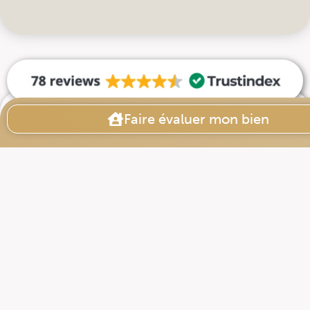
Faire évaluer mon bien
+
700
16
341
Biens
vendus
15
Acheteurs
en attentes
ans
33
 j
D'expérience
Délai de
vente
97
%
moyen