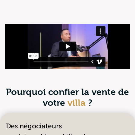
Pourquoi confier la vente de
votre
v
i
l
l
a
?
Des négociateurs